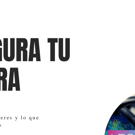
GURA TU
RA
ieres y lo que
s