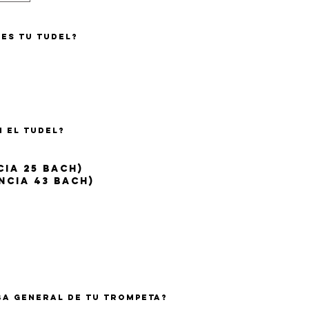
res tu tudel?
o
n el tudel?
cia 25 bach)
ncia 43 bach)
a general de tu trompeta?