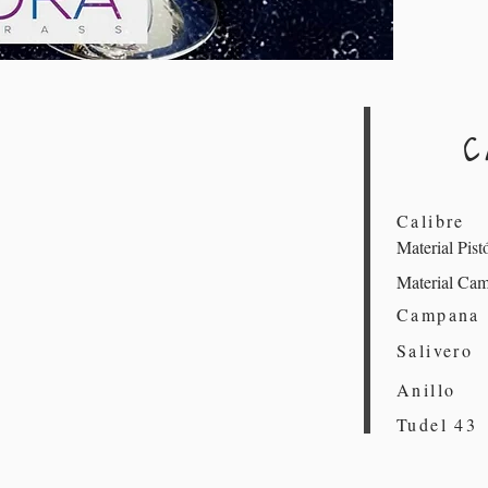
C
Cali
Materia
Material
Camp
Saliv
Anil
Tudel