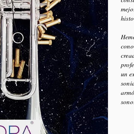
mejo
histo
Hemo
cono
crea
profe
un ex
sonid
armó
sono