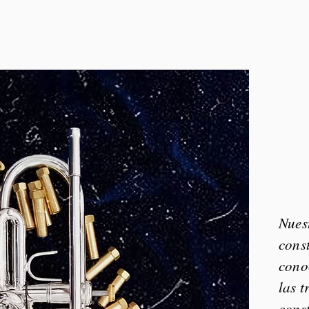
Nues
cons
cono
las t
cons