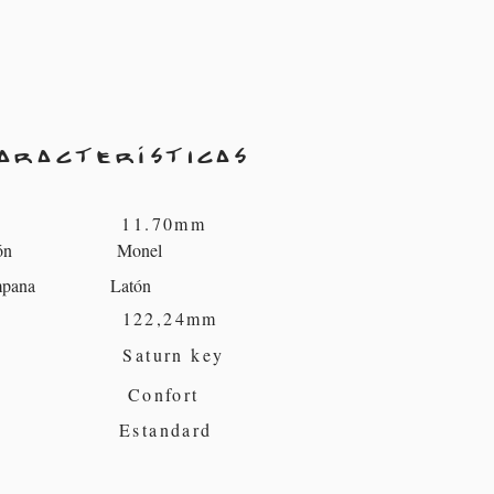
aracterísticas
bre 11.70mm
l Pistón Monel
 Campana Latón
ana 122,24mm
ero Saturn key
lo Confort
 43 Estandard