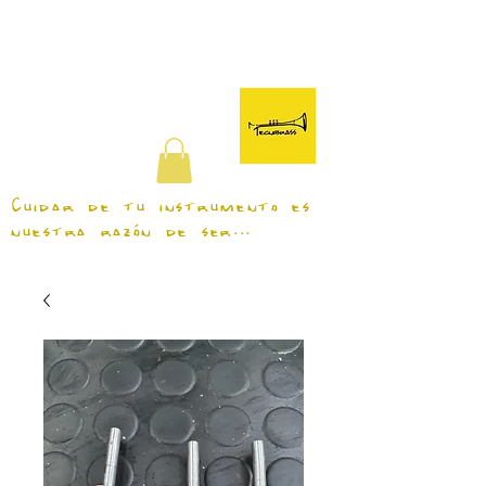
TecniBrass
Cuidar de tu instrumento es
nuestra razón de ser...