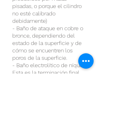
pisadas, o porque el cilindro
no esté calibrado
debidamente)
- Baño de ataque en cobre o
bronce, dependiendo del
estado de la superficie y de
cómo se encuentren los
poros de la superficie.
- Baño electrolítico de níquel.
Esta es la terminación final
del pistón. El grosor
dependerá en gran medida
de la tolerancia que admita la
pieza.
- Recalibrado del pistón o
cilindro y ajuste manual por
fricción del pistón/cilindro a
su cajón.