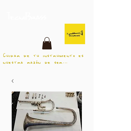
TecniBrass
Cuidar de tu instrumento es
nuestra razón de ser...