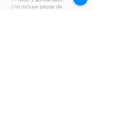
( no incluye piezas de
sustitución tales como
pistones, émbolos, desagües,
tudeles) Sólo incluiría la
reconstrucción de los
antigüos.
Formulario de Suscripción
No te pierdas ninguna actualización
Enviar